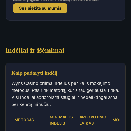
telefono pagalba kiekvieną valandą kiekvienos dienos.
Susisiekite su mumis
Indėliai ir išėmimai
Kaip padaryti indėlį
Wyns Casino priima indėlius per kelis mokėjimo
metodus. Pasirink metodą, kuris tau geriausiai tinka.
Visi indėliai apdorojami saugiai ir nedeliktingai arba
per keletą minučių.
MINIMALUS
APDOROJIMO
METODAS
MOKESTI
INDĖLIS
LAIKAS