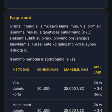
Kaip išimti
Greitai ir saugiai išimk savo laimėjimus. Visi pirmieji
išėmimai reikaluja tapatybės patikrinimo (KYC)
siekiant sutikti su pinigų plovimo prevencijos
taisyklėmis. Turėsi pateikti galiojantį vyriausybės
išduotą ID.
Išėmimo metodai ir apdorojimo laikas
APDOROJI
METODAS
MINIMUMAS
MAKSIMUMAS
LAIKAS
Visa
24 valando
debeto
20 USD
25,000 USD
+ 3-5 darb
korta
dienos
Mastercard
24 valando
debeto
20 USD
25,000 USD
+ 3-5 darb