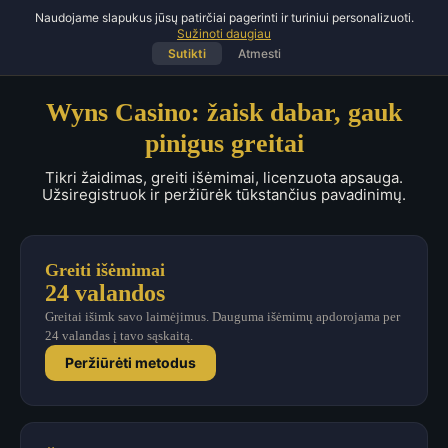
Naudojame slapukus jūsų patirčiai pagerinti ir turiniui personalizuoti.
Wyns Casino
LT
Žaisti
▾
Sužinoti daugiau
Sutikti
Atmesti
Akcijos
Wyns Casino: žaisk dabar, gauk
Žaidimas
pinigus greitai
Bonusai
Tikri žaidimas, greiti išėmimai, licenzuota apsauga.
Užsiregistruok ir peržiūrėk tūkstančius pavadinimų.
Pagalba
Greiti išėmimai
24 valandos
Greitai išimk savo laimėjimus. Dauguma išėmimų apdorojama per
24 valandas į tavo sąskaitą.
Peržiūrėti metodus