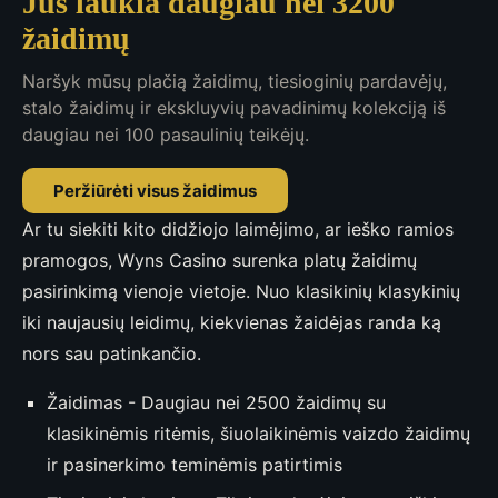
Jus laukia daugiau nei 3200
žaidimų
Naršyk mūsų plačią žaidimų, tiesioginių pardavėjų,
stalo žaidimų ir ekskluyvių pavadinimų kolekciją iš
daugiau nei 100 pasaulinių teikėjų.
Peržiūrėti visus žaidimus
Ar tu siekiti kito didžiojo laimėjimo, ar ieško ramios
pramogos, Wyns Casino surenka platų žaidimų
pasirinkimą vienoje vietoje. Nuo klasikinių klasykinių
iki naujausių leidimų, kiekvienas žaidėjas randa ką
nors sau patinkančio.
Žaidimas - Daugiau nei 2500 žaidimų su
klasikinėmis ritėmis, šiuolaikinėmis vaizdo žaidimų
ir pasinerkimo teminėmis patirtimis