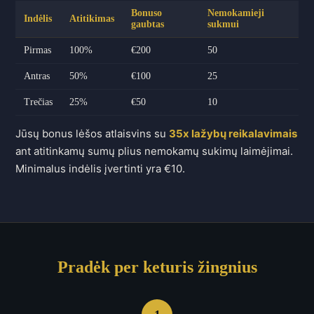
Bonuso
Nemokamieji
Indėlis
Atitikimas
gaubtas
sukmui
Pirmas
100%
€200
50
Antras
50%
€100
25
Trečias
25%
€50
10
Jūsų bonus lėšos atlaisvins su
35x lažybų reikalavimais
ant atitinkamų sumų plius nemokamų sukimų laimėjimai.
Minimalus indėlis įvertinti yra €10.
Pradėk per keturis žingnius