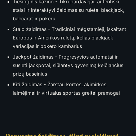
Tiesioginis kazino - Tikri pardavėjai, autentiški
stalai ir interaktyvi žaidimas su ruleta, blackjack,
baccarat ir pokeru
Stalo žaidimas - Tradiciniai mėgstamieji, įskaitant
Europos ir Amerikos ruletą, kelias blackjack
variacijas ir pokero kambarius
Jackpot žaidimas - Progresyvios automatai ir
susieti jackpotai, siūlantys gyvenimą keičiančius
prizų baseinius
Kiti žaidimas - Žarstau kortos, akimirkos
laimėjimai ir virtualus sportas greitai pramogai