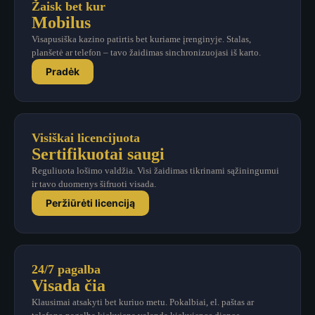
Žaisk bet kur
Mobilus
Visapusiška kazino patirtis bet kuriame įrenginyje. Stalas,
planšetė ar telefon – tavo žaidimas sinchronizuojasi iš karto.
Pradėk
Visiškai licencijuota
Sertifikuotai saugi
Reguliuota lošimo valdžia. Visi žaidimas tikrinami sąžiningumui
ir tavo duomenys šifruoti visada.
Peržiūrėti licenciją
24/7 pagalba
Visada čia
Klausimai atsakyti bet kuriuo metu. Pokalbiai, el. paštas ar