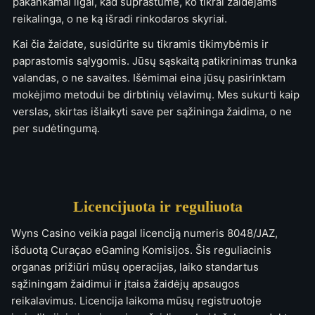
pakankamai ilgai, kad suprastume, ko tikrai žaidėjams
reikalinga, o ne ką išradi rinkodaros skyriai.
Kai čia žaidate, susidūrite su tikramis tikimybėmis ir
paprastomis sąlygomis. Jūsų sąskaitą patikrinimas trunka
valandas, o ne savaites. Išėmimai eina jūsų pasirinktam
mokėjimo metodui be dirbtinių vėlavimų. Mes sukurti kaip
verslas, skirtas išlaikyti save per sąžininga žaidima, o ne
per sudėtingumą.
Licencijuota ir reguliuota
Wyns Casino veikia pagal licenciją numeris 8048/JAZ,
išduotą Curaçao eGaming Komisijos. Šis reguliacinis
organas prižiūri mūsų operacijas, laiko standartus
sąžiningam žaidimui ir įtaisa žaidėjų apsaugos
reikalavimus. Licencija laikoma mūsų registruotoje