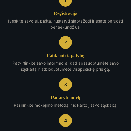
1
Registracija
Įveskite savo el. paštą, nustatyti slaptažodį ir esate paruošti
per sekundžius.
2
Patikrinti tapatybę
Patvirtinkite savo informaciją, kad apsaugotumėte savo
sąskaitą ir atblokuotumėte visapusiškę prieigą.
3
Padaryti indėlį
Pasirinkite mokėjimo metodą ir iš karto į savo sąskaitą.
4